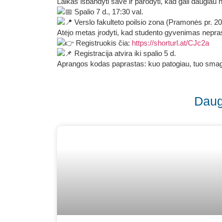
Laikas išbandyti save ir parodyti, kad gali daugiau n
Spalio 7 d., 17:30 val.
Verslo fakulteto poilsio zona (Pramonės pr. 20
Atėjo metas įrodyti, kad studento gyvenimas neprasi
Registruokis čia:
https://shorturl.at/CJc2a
Registracija atvira iki spalio 5 d.
Aprangos kodas paprastas: kuo patogiau, tuo sma
Daug