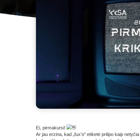
Ei, pirmakursi!
Ar jau erzina, kad „fux’o“ etiketė prilipo kaip netyč