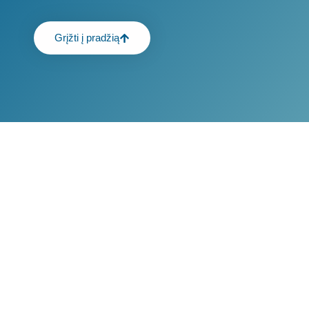
Grįžti į pradžią