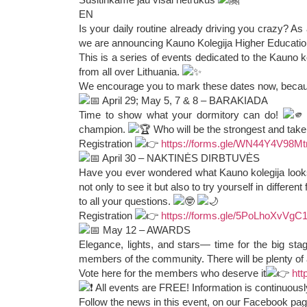
EN
Is your daily routine already driving you crazy? As
we are announcing Kauno Kolegija Higher Education
This is a series of events dedicated to the Kauno k
from all over Lithuania.
We encourage you to mark these dates now, becau
April 29; May 5, 7 & 8 – BARAKIADA
Time to show what your dormitory can do!
champion.
Who will be the strongest and take t
Registration
https://forms.gle/WN44Y4V98
April 30 – NAKTINĖS DIRBTUVĖS
Have you ever wondered what Kauno kolegija looks
not only to see it but also to try yourself in differ
to all your questions.
Registration
https://forms.gle/5PoLhoXvVgC
May 12 – AWARDS
Elegance, lights, and stars— time for the big stag
members of the community. There will be plenty o
Vote here for the members who deserve it
ht
All events are FREE! Information is continuousl
Follow the news in this event, on our Facebook p