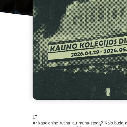
LT
Ar kasdieninė rutina jau rauna stogą? Kaip būdą a