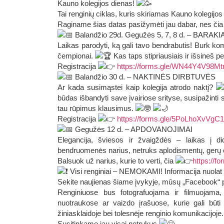
Kauno kolegijos dienas!
Tai renginių ciklas, kuris skiriamas Kauno kolegij
Raginame šias datas pasižymėti jau dabar, nes čia 
Balandžio 29d. Gegužės 5, 7, 8 d. – BARAK
Laikas parodyti, ką gali tavo bendrabutis! Burk kom
čempionai.
Kas taps stipriausiais ir išsineš p
Registracija
https://forms.gle/WN44Y4V98
Balandžio 30 d. – NAKTINĖS DIRBTUVĖS
Ar kada susimąstei kaip kolegija atrodo naktį?
būdas išbandyti save įvairiose srityse, susipažinti
tau rūpimus klausimus.
Registracija
https://forms.gle/5PoLhoXvVgC
Gegužės 12 d. – APDOVANOJIMAI
Elegancija, šviesos ir žvaigždės – laikas į d
bendruomenės narius, netruks aplodismentų, gerų 
Balsuok už narius, kurie to verti, čia
https://
Visi renginiai – NEMOKAMI! Informacija nuolat
Sekite naujienas šiame įvykyje, mūsų „Facebook“ 
Renginiuose bus fotografuojama ir filmuojama,
nuotraukose ar vaizdo įrašuose, kurie gali būti p
žiniasklaidoje bei tolesnėje renginio komunikacijoje.
Susitinkame jau visai netrukus