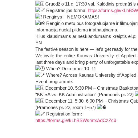
Gruodžio 11 d. 17:30 val. Kalėdinis protmūšis 
Registracijos forma:
https://forms.gle/kLh
Renginys – NEMOKAMAS!
Renginio metu bus fotografuojame ir filmuojam
Informacija nuolat pildoma ir atnaujinama.
Kilus klausimams ar nesklandumams kreiptis el.p:
EN
The festive season is here — let’s get ready for t
We invite the entire Kaunas University of Applied 
last three days and bring plenty of unforgettable e
When? December 10–11
Where? Across Kaunas University of Applied
Event programme:
December 10, 5:30 PM – Christmas Basketbal
“KK SA vs. KK Administration” (Pramonės pr. 22)
December 11, 5:30–6:00 PM – Christmas Qui
(Pramonės pr. 22, room 1–57)
Registration form:
https://forms.gle/kLhBSWsmtxAdCzZc9