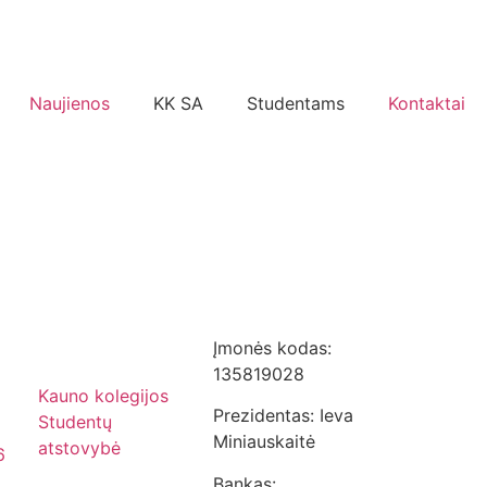
Naujienos
KK SA
Studentams
Kontaktai
Įmonės kodas:
135819028
Kauno kolegijos
Prezidentas: Ieva
Studentų
Miniauskaitė
atstovybė
6
Bankas: