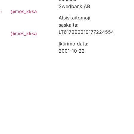
Swedbank AB
,
@mes_kksa
Atsiskaitomoji
sąskaita:
LT617300010177224554
@mes_kksa
Įkūrimo data:
2001-10-22