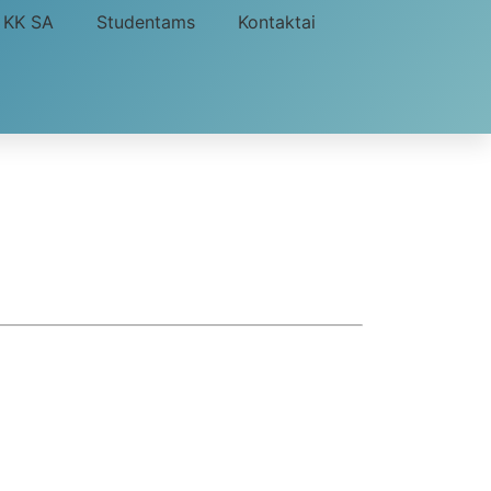
KK SA
Studentams
Kontaktai